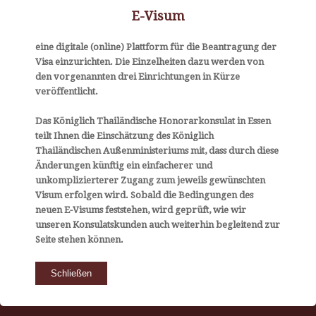
E-Visum
Rüttenscheider Str. 199
45131 Essen
eine digitale (online) Plattform für die Beantragung der
Tel. 0201-95 97 93 34
Visa einzurichten. Die Einzelheiten dazu werden von
Fax 0201-95 97 94 45
den vorgenannten drei Einrichtungen in Kürze
veröffentlicht.
Das Königlich Thailändische Honorarkonsulat in Essen
teilt Ihnen die Einschätzung des Königlich
Thailändischen Außenministeriums mit, dass durch diese
Änderungen künftig ein einfacherer und
unkomplizierterer Zugang zum jeweils gewünschten
Visum erfolgen wird. Sobald die Bedingungen des
neuen E-Visums feststehen, wird geprüft, wie wir
© Copyright -
Königlich Thailändisches Honorarkonsulat
unseren Konsulatskunden auch weiterhin begleitend zur
Seite stehen können.
Schließen