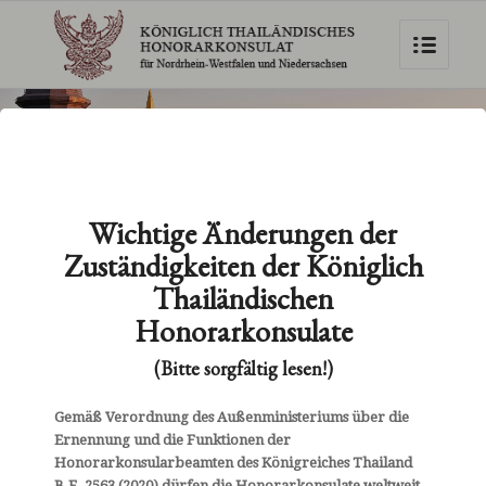
Wichtige Änderungen der
Zuständigkeiten der Königlich
Thailändischen
Honorarkonsulate
Willkommen beim Königlich Thailändischen
(Bitte sorgfältig lesen!)
Honorarkonsulat für Nordrhein-Westfalen und
Niedersachsen!
Gemäß Verordnung des Außenministeriums über die
Ernennung und die Funktionen der
Mit unserem Online-Auftritt bieten wir Ihnen eine
Honorarkonsularbeamten des Königreiches Thailand
Informationsplattform zum Königreich Thailand.
B.E. 2563 (2020) dürfen die Honorarkonsulate weltweit