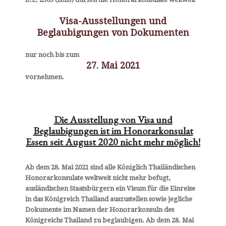
Informieren Sie sich über Visabestimmungen,
Beglaubigungen und unser Beratungs- und
Visa-Ausstellungen und
Dienstleistungsangebot. Nutzen Sie auch unsere
Beglaubigungen von Dokumenten
umfangreichen Download-Möglichkeiten.
Passangelegenheiten thailändischer Staatsangehöriger
nur noch bis zum
können hingegen nur direkt bei der Königlich
27. Mai 2021
Thailändischen Botschaft
vornehmen.
Lepsiusstr. 64-66, 12163 Berlin
Telefon (030) 794-810
oder im Königlich Thailändischen Generalkonsulat
Kennedyallee 109, 60596 Frankfurt
Die Ausstellung von Visa und
Telefon (069) 698 68-0 bearbeitet werden.
Beglaubigungen ist im Honorarkonsulat
Essen seit August 2020 nicht mehr möglich!
INFORMATIONEN
Ab dem 28. Mai 2021 sind alle Königlich Thailändischen
Auswanderung
Honorarkonsulate weltweit nicht mehr befugt,
Beglaubigungen
ausländischen Staatsbürgern ein Visum für die Einreise
in das Königreich Thailand auszustellen sowie jegliche
Begrüssung
Dokumente im Namen der Honorarkonsuln des
Datenschutzerklärung
Königreichs Thailand zu beglaubigen. Ab dem 28. Mai