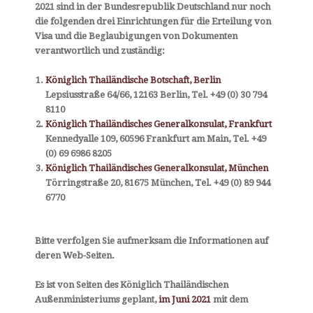
2021 sind in der Bundesrepublik Deutschland nur noch
Länderinformationen
die folgenden drei Einrichtungen für die Erteilung von
Visa und die Beglaubigungen von Dokumenten
Übersetzer
verantwortlich und zuständig:
Visa
Königlich Thailändische Botschaft, Berlin
Wirtschaftskontakte
Lepsiusstraße 64/66, 12163 Berlin, Tel. +49 (0) 30 794
Zollangelegenheiten
8110
Königlich Thailändisches Generalkonsulat, Frankfurt
Kennedyalle 109, 60596 Frankfurt am Main, Tel. +49
(0) 69 6986 8205
Königlich Thailändisches Generalkonsulat, München
Törringstraße 20, 81675 München, Tel. +49 (0) 89 944
6770
Königlich Thailändisches Honorarkonsulat für Nordrhein-Westfalen
Bitte verfolgen Sie aufmerksam die Informationen auf
und Niedersachsen
deren Web-Seiten.
Es ist von Seiten des Königlich Thailändischen
Außenministeriums geplant,
im Juni 2021
mit dem