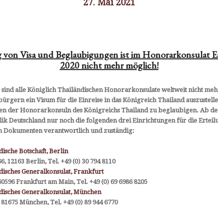
27. Mai 2021
 von Visa und Beglaubigungen ist im Honorarkonsulat E
2020 nicht mehr möglich!
Bitte beachten Sie:
 sind alle Königlich Thailändischen Honorarkonsulate weltweit nicht meh
D
bürgern ein Visum für die Einreise in das Königreich Thailand auszustelle
b
Bis auf weiteres werden im Königlich
 der Honorarkonsuln des Königreichs Thailand zu beglaubigen. Ab dem
B
es
Thailändischen Honorarkonsulat für Nordrhein-
ik Deutschland nur noch die folgenden drei Einrichtungen für die Erteil
B
Westfalen und Niedersachsen keine Visa und
 Dokumenten verantwortlich und zuständig:
T
Beglaubigungen ausgestellt.
 »
K
ische Botschaft, Berlin
Bitte wenden Sie sich daher
e
6, 12163 Berlin, Tel. +49 (0) 30 794 8110
K
• für Nordrhein-Westfalen
disches Generalkonsulat, Frankfurt
an das beamtete
60596 Frankfurt am Main, Tel. +49 (0) 69 6986 8205
K
Thailändische Generalkonsulat
disches Generalkonsulat, München
L
Kennedyallee 109
 81675 München, Tel. +49 (0) 89 944 6770
1
60596 Frankfurt am Main
0