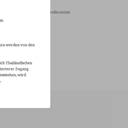
ww.thaiembassy.de
öniglich Thailändisches Generalkonsulat
rankfurt
em
ennedyallee 109
0596 Frankfurt/Main
69/698680
ww.thaigeneralkonsulat.de
 dazu werden von den
ich Thailändischen
zierterer Zugang
eststehen, wird
.