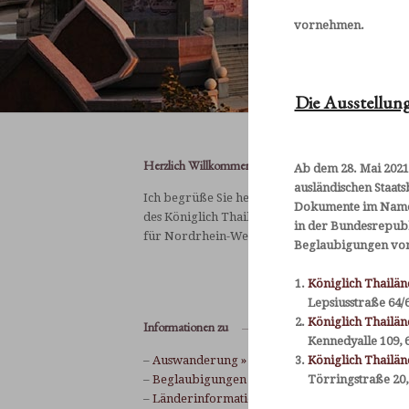
vornehmen.
Die Ausstellung
Herzlich Willkommen
Ab dem 28. Mai 2021
ausländischen Staats
Ich begrüße Sie herzlich auf den Internetseiten
Dokumente im Namen
des Königlich Thailändischen Honorarkonsulat
in der Bundesrepubl
für Nordrhein-Westfalen und Niedersachsen.
Beglaubigungen von
weiter
Königlich Thailänd
Lepsiusstraße 64/6
Königlich Thailän
Informationen zu
Kennedyalle 109, 
–
Auswanderung »
Königlich Thailän
–
Beglaubigungen »
Törringstraße 20,
–
Länderinformationen »