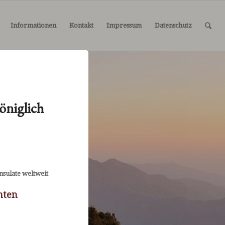
Informationen
Kontakt
Impressum
Datenschutz
öniglich
sulate weltweit
nten