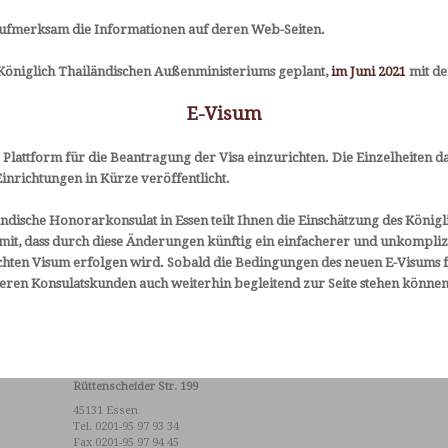
www.thaigeneralkonsulat.de
w
Fon + 49 69 69 8 68-, Durchwahlen 205, 207 und
 aufmerksam die Informationen auf deren Web-Seiten.
K
208
F
zwischen 14.00 und 17.00 Uhr
s Königlich Thailändischen Außenministeriums geplant,
im Juni 2021
mit d
K
• für Niedersachsen
6
E-Visum
an die
0
Thailändische Botschaft
w
e) Plattform für die Beantragung der Visa einzurichten. Die Einzelheiten
Lepsiusstraße 64-66
inrichtungen in Kürze veröffentlicht.
12163 Berlin
www.thaiembassy.de
ndische Honorarkonsulat in Essen teilt Ihnen die Einschätzung des Königl
Fon + 49 30 7 94 81 – 117
it, dass durch diese Änderungen künftig ein einfacherer und unkompli
zwischen 14.30 und 17.00 Uhr
hten Visum erfolgen wird. Sobald die Bedingungen des neuen E-Visums f
seren Konsulatskunden auch weiterhin begleitend zur Seite stehen können
Rüttenscheider Str. 199
45131 Essen
Tel. 0201-95 97 93 34
Fax 0201-95 97 94 45