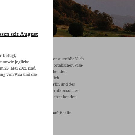
ssen seit August
r befugt,
ie konkreten Modalitäten einer ausschließlich
n sowie jegliche
anküberweisungsbasierten postalischen Visa-
 28. Mai 2021 sind
eantragung und die entsprechenden
ung von Visa und die
earbeitungszeiten der Königlich
hailändischen Botschaft in Berlin und des
öniglich Thailändischen Generalkonsulates
rfragen Sie bitte unter den nachstehenden
ontaktdaten:
öniglich Thailändische Botschaft Berlin
epsiusstr. 64-66
2163 Berlin
30/794810