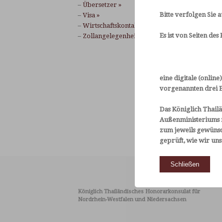
–
Übersetzer »
Bitte verfolgen Sie
–
Visa »
–
Wirtschaftskontakte »
Es ist von Seiten de
–
Zollangelegenheiten »
eine digitale (onlin
vorgenannten drei E
Das Königlich Thailä
Außenministeriums m
zum jeweils gewünsc
geprüft, wie wir un
Schließen
Königlich Thailändisches Honorarkonsulat für
Nordrhein-Westfalen und Niedersachsen